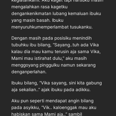
kegiatankami. Aku kaget tapi nafsuku masih
mengalahkan rasa kagetku
dengankenikmatan lubang kemaluan ibuku
yang masin basah. Ibuku
menyuruhkumemperlambat tusukanku.
Dengan masih pada posisiku menindih
tubuhku ibu bilang, “Sayang..tuh ada Vika
kalau dia mau kamu terusin aja sama Vika,
Mami mau istirahat dulu,” aku masih
menggoyang pinggulku namun sekarang
denganperlahan.
Ibuku bilang, “Vika sayang, sini kita gabung
aja sekalian..” ajak ibuku pada adikku.
Aku pun seperti mendapat angin bilang
pada asyikku, “Vik.. kaloenggak mau aku
habiskan sama Mami aja..” sambil