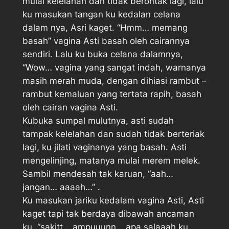
mulai kelelahan dan tidak berontak lagi, lalu
ku masukan tangan ku kedalan celana
dalam nya, Asri kaget. “Hmm… memang
basah” vagina Asti basah oleh cairannya
sendiri. Lalu ku buka celana dalamnya,
“Wow… vagina yang sangat indah, warnanya
masih merah muda, dengan dihiasi rambut –
rambut kemaluan yang tertata rapih, basah
oleh cairan vagina Asti.
Kubuka sumpal mulutnya, asti sudah
tampak kelelahan dan sudah tidak berteriak
lagi, ku jilati vaginanya yang basah. Asti
mengelinjing, matanya mulai merem melek.
Sambil mendesah tak karuan, “aah…
jangan… aaaah…” .
Ku masukan jariku kedalam vagina Asti, Asti
kaget tapi tak berdaya dibawah ancaman
ku. “sakitt… ampuuunn… apa salaaah ku…