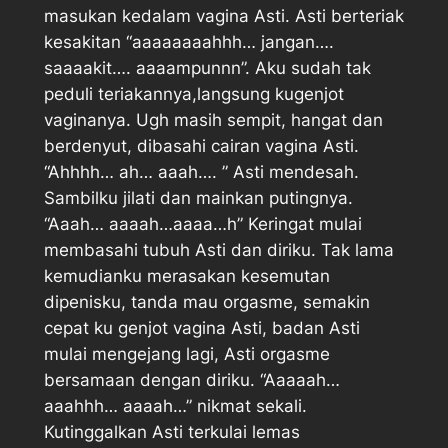
masukan kedalam vagina Asti. Asti berteriak
kesakitan “aaaaaaaahhh… jangan….
saaaakit…. aaaampunnn”. Aku sudah tak
peduli teriakannya,langsung kugenjot
vaginanya. Ugh masih sempit, hangat dan
berdenyut, dibasahi cairan vagina Asti.
“Ahhhh… ah… aaah…. ” Asti mendesah.
Sambilku jilati dan mainkan putingnya.
“Aaah… aaaah…aaaa…h” Keringat mulai
membasahi tubuh Asti dan diriku. Tak lama
kemudianku merasakan kesemutan
dipenisku, tanda mau orgasme, semakin
cepat ku genjot vagina Asti, badan Asti
mulai mengejang lagi, Asti orgasme
bersamaan dengan diriku. “Aaaaah…
aaahhh… aaaah…” nikmat sekali.
Kutinggalkan Asti terkulai lemas