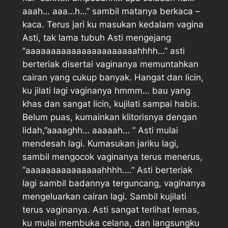
aaah… aaa…h…” sambil matanya berkaca –
kaca. Terus jari ku masukan kedalam vagina
Asti, tak lama tubuh Asti mengejang
“aaaaaaaaaaaaaaaaaaaaaahhhh…” asti
berteriak disertai vaginanya memuntahkan
cairan yang cukup banyak. Hangat dan licin,
ku jilati lagi vaginanya hmmm… bau yang
khas dan sangat licin, kujilati sampai habis.
Belum puas, kumainkan klitorisnya dengan
lidah,”aaaaghh… aaaaah… ” Asti mulai
mendesah lagi. Kumasukan jariku lagi,
sambil mengocok vaginanya terus menerus,
“aaaaaaaaaaaaaaahhhh….” Asti berteriak
lagi sambil badannya terguncang, vaginanya
mengeluarkan cairan lagi. Sambil kujilati
terus vaginanya. Asti sangat terlihat lemas,
ku mulai membuka celana, dan langsungku