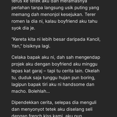
terus ke tetek aku dan meramasnya
perlahan tanpa langsung usik puting yang
memang dah menonjol kesejukan. Terer
romen la dia ni, kalau boyfriend aku tahu
syok dia je.
“Kereta kita ni lebih besar daripada Kancil,
Yan,” bisiknya lagi.
Celaka bapak aku ni, dah sah mengendap
projek aku dengan boyfriend aku minggu
lepas kat garaj – tapi tu cerita lain. Okelah
tu, duduk saja tunggu hujan pun boring,
lagipun bapak tiri aku ni handsome dan
macho. Bolehlah…
Dipendekkan cerita, selepas dia menguli
dan menyonyot tetek aku diselang seli
dengan french kiss kami, aku pun