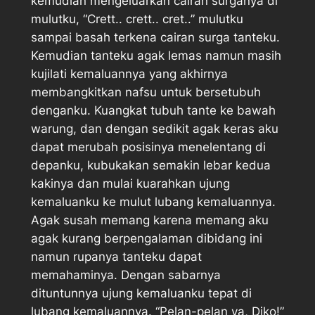
kemudian mengeluarkan cairan surganya di
mulutku, “Crett.. crett.. cret..” mulutku
sampai basah terkena cairan surga tanteku.
Kemudian tanteku agak lemas namun masih
kujilati kemaluannya yang akhirnya
membangkitkan nafsu untuk bersetubuh
denganku. Kuangkat tubuh tante ke bawah
warung, dan dengan sedikit agak keras aku
dapat merubah posisinya menelentang di
depanku, kubukakan semakin lebar kedua
kakinya dan mulai kuarahkan ujung
kemaluanku ke mulut lubang kemaluannya.
Agak susah memang karena memang aku
agak kurang berpengalaman dibidang ini
namun rupanya tanteku dapat
memahaminya. Dengan sabarnya
dituntunnya ujung kemaluanku tepat di
lubang kemaluannya. “Pelan-pelan ya, Diko!”