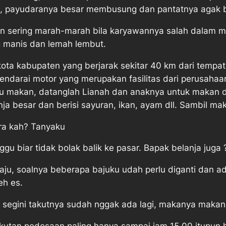
u, payudaranya besar membusung dan pantatnya agak b
an sering marah-marah bila karyawannya salah dalam m
 manis dan lemah lembut.
 kota kabupaten yang berjarak sekitar 40 km dari tempa
darai motor yang merupakan fasilitas dari perusahaan.
u makan, datanglah Lianah dan anaknya untuk makan d
ja besar dan berisi sayuran, ikan, ayam dll. Sambil 
ra kah? Tanyaku
u biar tidak bolak balik ke pasar. Bapak belanja juga 
baju, soalnya beberapa bajuku udah perlu diganti dan ad
eh es.
am segini takutnya sudah nggak ada lagi, makanya makan
ngkutan pedesaan paling hanya sampai jam 15.00 itupun 