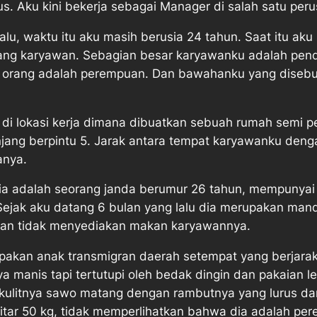
rus. Aku kini bekerja sebagai Manager di salah satu per
g lalu, waktu itu aku masih berusia 24 tahun. Saat itu a
g karyawan. Sebagian besar karyawanku adalah pendat
0 orang adalah perempuan. Dan bawahanku yang disebu
al di lokasi kerja dimana dibuatkan sebuah rumah sem
jang berpintu 5. Jarak antara tempat karyawanku deng
anya.
a adalah seorang janda berumur 26 tahun, mempunyai
Sejak aku datang 6 bulan yang lalu dia merupakan man
haan tidak menyediakan makan karyawannya.
upakan anak transmigran daerah setempat yang berjara
 manis tapi tertutupi oleh bedak dingin dan pakaian l
dan kulitnya sawo matang dengan rambutnya yang lurus da
ekitar 50 kg, tidak memperlihatkan bahwa dia adalah 