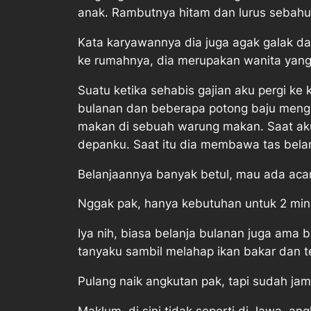
anak. Rambutnya hitam dan lurus sebah
Kata karyawannya dia juga agak galak d
ke rumahnya, dia merupakan wanita yang
Suatu ketika sehabis gajian aku pergi ke
bulanan dan beberapa potong baju mengen
makan di sebuah warung makan. Saat ak
depanku. Saat itu dia membawa tas belan
Belanjaannya banyak betul, mau ada aca
Nggak pak, hanya kebutuhan untuk 2 mingg
Iya nih, biasa belanja bulanan juga ama 
tanyaku sambil melahap ikan bakar dan t
Pulang naik angkutan pak, tapi sudah j
Maklum, di sini tidak seperti di Jawa, a