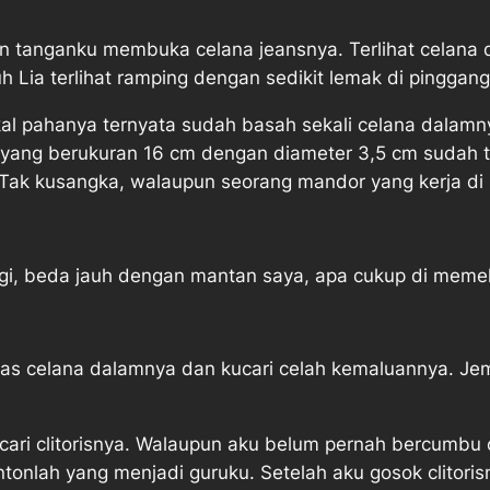
dan tanganku membuka celana jeansnya. Terlihat celan
h Lia terlihat ramping dengan sedikit lemak di pinggan
gkal pahanya ternyata sudah basah sekali celana dala
ku yang berukuran 16 cm dengan diameter 3,5 cm sudah
Tak kusangka, walaupun seorang mandor yang kerja di 
agi, beda jauh dengan mantan saya, apa cukup di memek
as celana dalamnya dan kucari celah kemaluannya. Jemb
ucari clitorisnya. Walaupun aku belum pernah bercum
ontonlah yang menjadi guruku. Setelah aku gosok clitoris