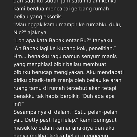
dan saat itu sudah jam satu malam ketika
kami berdua mencapai gerbang rumah
beliau yang eksotik.
“Mau nggak kamu mampir ke rumahku dulu,
Nic?” ajaknya.
“Loh apa kata Bapak entar Bu?” tanyaku.
“Ah Bapak lagi ke Kupang kok, penelitian.”
Hm… benakku ragu namun senyum manis
yang menghiasi bibir beliau membuat
bibirku berucap mengiyakan. Aku mendapati
diriku ditarik-tarik manja oleh beliau ke arah
ruang tamu di rumah tersebut akan tetapi
benakku tak habis berpikir, “Duh ada apa
ini?”
Sesampainya di dalam, “Sst… pelan-pelan
ya… Detty pasti lagi lelap.” Kami beringsut
masuk ke dalam kamar anaknya dan aku
hanya melihat ketika beliau mengecup