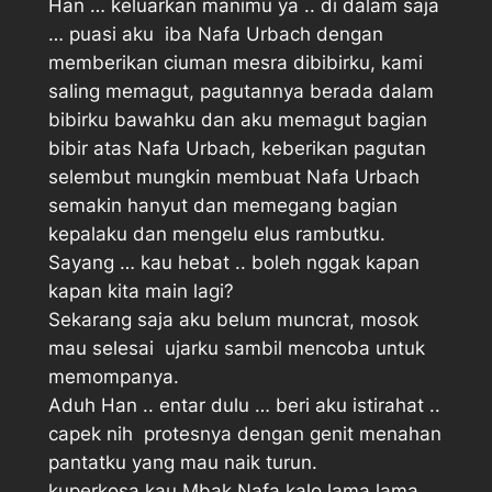
Han … keluarkan manimu ya .. di dalam saja
… puasi aku  iba Nafa Urbach dengan
memberikan ciuman mesra dibibirku, kami
saling memagut, pagutannya berada dalam
bibirku bawahku dan aku memagut bagian
bibir atas Nafa Urbach, keberikan pagutan
selembut mungkin membuat Nafa Urbach
semakin hanyut dan memegang bagian
kepalaku dan mengelu elus rambutku.
Sayang … kau hebat .. boleh nggak kapan
kapan kita main lagi?
Sekarang saja aku belum muncrat, mosok
mau selesai  ujarku sambil mencoba untuk
memompanya.
Aduh Han .. entar dulu … beri aku istirahat ..
capek nih  protesnya dengan genit menahan
pantatku yang mau naik turun.
kuperkosa kau Mbak Nafa kalo lama lama 