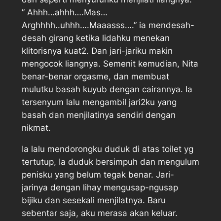
” Ahhh…ahhh….Mas…
Arghhhh..uhhh….Maaasss….” ia mendesah-
desah girang ketika lidahku menekan
klitorisnya kuat2. Dan jari-jariku makin
mengocok liangnya. Semenit kemudian, Nita
benar-benar orgasme, dan membuat
mulutku basah kuyub dengan cairannya. Ia
tersenyum lalu mengambil jari2ku yang
basah dan menjilatinya sendiri dengan
nikmat.
Ia lalu mendorongku duduk di atas toilet yg
tertutup, Ia duduk bersimpuh dan mengulum
penisku yang belum tegak benar. Jari-
jarinya dengan lihay mengusap-ngusap
bijiku dan sesekali menjilatnya. Baru
sebentar saja, aku merasa akan keluar.