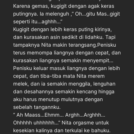
Karena gemas, kugigit dengan agak keras
putingnya. Ia melenguh ,” Oh…gitu Mas..gigit
seperti itu…aghhh…”
Kugigit dengan lebih keras puting kirinya,
dan kurasakan asin sedikit di lidahku. Tapi
tampaknya Nita makin terangsang.Penisku
terus memompa liangnya dengan cepat, dan
kurasakan liangnya semakin menyempit…
Penisku keluar masuk liangnya dengan lebih
cepat, dan tiba-tiba mata Nita merem
melek, dan ia semakin menggila, lenguhan
dan desahannya semakin kencang hingga
aku harus menutup mulutnya dengan
sebelah tangannku.
” Ah Maass…Ehmm… Arghh…Arghhh…
Ohhhhh uhhhhhh…” Nita orgasme untuk
kesekian kalinya dan terkulai ke bahuku.