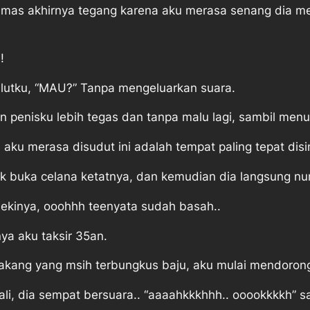
emas akhirnya tegang karena aku merasa senang dia mel
!
lutku, “MAU?” Tanpa mengeluarkan suara.
 penisku lebih tegas dan tanpa malu lagi, sambil men
ku merasa disudut ini adalah tempat paling tepat disin
 buka celana ketatnya, dan kemudian dia langsung nung
ekinya, ooohhh teenyata sudah basah..
ya aku taksir 35an.
kang yang msih terbungkus baju, aku mulai mendorong
li, dia sempat bersuara.. “aaaahkkkhhh.. ooookkkkh” 