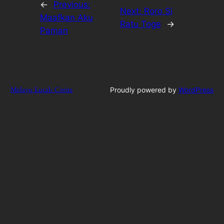
←
Previous:
Next:
Roro Si
Maafkan Aku
Ratu Toge
→
Paman
Melayu Lucah Cerita
Proudly powered by
WordPress