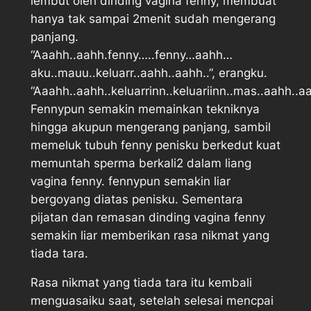
lembut oleh dinding vagina fenny, membuat
hanya tak sampai 2menit sudah mengerang
panjang.
“Aaahh..aahh.fenny…..fenny…aahh…
aku..mauu..keluarr..aahh..aahh..”, erangku.
“Aaahh..aahh..keluarrinn..keluariinn..mas..aahh..a
Fennypun semakin memainkan tekniknya
hingga akupun mengerang panjang, sambil
memeluk tubuh fenny penisku berkedut kuat
memuntah sperma berkali2 dalam liang
vagina fenny. fennypun semakin liar
bergoyang diatas penisku. Sementara
pijatan dan remasan dinding vagina fenny
semakin liar memberikan rasa nikmat yang
tiada tara.
Rasa nikmat yang tiada tara itu kembali
menguasaiku saat, setelah selesai mencpai