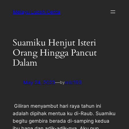
Melayu Lucah Cerita
Suamiku Henjut Isteri
Orang Hingga Pancut
Dalam
May 24, 2023
—
mlc193
by
Giliran menyambut hari raya tahun ini
adalah dipihak mentua ku di-Raub. Suamiku
begitu gembira berada di-samping kedua
ibu bapa dan adik-adik-nya. Aku pun