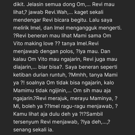
dikit. Jelasin semua dong Om,… Revi mau
lihat,? jawab Revi.Wah,… kaget sekali
mendengar Revi bicara begitu. Lalu saya
melirik Imel, dan Imel mengangguk mengerti.
?Revi beneran mau lihat Mami sama Om
Vito making love ?? tanya Imel.Revi
menjawab dengan polos, ?Iya mau. Dan
kalau Om Vito mau ngajarin, Revi juga mau
diajarin,… biar bisa?. Saya beneran seperti
ketiban durian runtuh, ?Mmhh, tanya Mami
ya ?! soalnya Om tidak bisa ngajarin, kalo
Mamimu tidak ngijinin,… Om sih mau aja
ngajarin.?Revi merajuk, merayu Maminya, ?
Mi, boleh ya ??Imel ragu-ragu menjawab, ?
Kamu lihat aja dulu deh ya ?!?Sambil
tersenyum Revi menjawab, ?Iya deh,…,?
senang sekali ia.