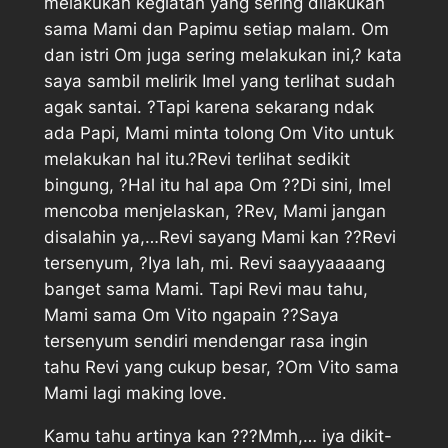
melakukan kegiatan yang sering dilakukan
sama Mami dan Papimu setiap malam. Om
dan istri Om juga sering melakukan ini,? kata
saya sambil melirik Imel yang terlihat sudah
agak santai. ?Tapi karena sekarang ndak
ada Papi, Mami minta tolong Om Vito untuk
melakukan hal itu.?Revi terlihat sedikit
bingung, ?Hal itu hal apa Om ??Di sini, Imel
mencoba menjelaskan, ?Rev, Mami jangan
disalahin ya,…Revi sayang Mami kan ??Revi
tersenyum, ?Iya lah, mi. Revi saayyaaaang
banget sama Mami. Tapi Revi mau tahu,
Mami sama Om Vito ngapain ??Saya
tersenyum sendiri mendengar rasa ingin
tahu Revi yang cukup besar, ?Om Vito sama
Mami lagi making love.
Kamu tahu artinya kan ???Mmh,… iya dikit-