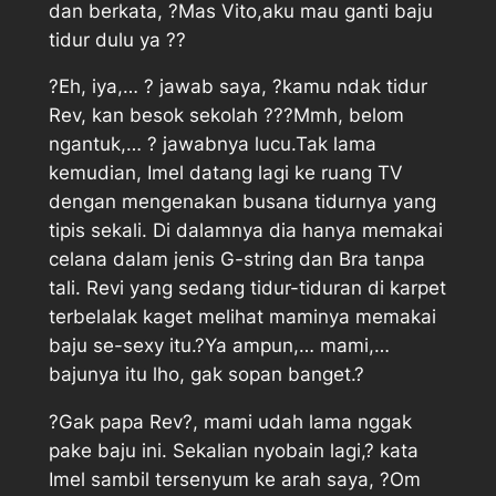
dan berkata, ?Mas Vito,aku mau ganti baju
tidur dulu ya ??
?Eh, iya,… ? jawab saya, ?kamu ndak tidur
Rev, kan besok sekolah ???Mmh, belom
ngantuk,… ? jawabnya lucu.Tak lama
kemudian, Imel datang lagi ke ruang TV
dengan mengenakan busana tidurnya yang
tipis sekali. Di dalamnya dia hanya memakai
celana dalam jenis G-string dan Bra tanpa
tali. Revi yang sedang tidur-tiduran di karpet
terbelalak kaget melihat maminya memakai
baju se-sexy itu.?Ya ampun,… mami,…
bajunya itu lho, gak sopan banget.?
?Gak papa Rev?, mami udah lama nggak
pake baju ini. Sekalian nyobain lagi,? kata
Imel sambil tersenyum ke arah saya, ?Om