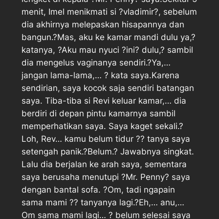
menit, Imel menikmati si ?vladimir?, sebelum
dia akhirnya melepaskan hisapannya dan
bangun.?Mas, aku ke kamar mandi dulu ya,?
katanya, ?Aku mau nyuci ?ini? dulu,? sambil
dia mengelus vaginanya sendiri.?Ya,…
jangan lama-lama,… ? kata saya.Karena
sendirian, saya kocok saja sendiri batangan
saya. Tiba-tiba si Revi keluar kamar,… dia
berdiri di depan pintu kamarnya sambil
memperhatikan saya. Saya kaget sekali.?
Loh, Rev… kamu belum tidur ?? tanya saya
setengah panik.?Belum.? Jawabnya singkat.
Lalu dia berjalan ke arah saya, sementara
saya berusaha menutupi ?Mr. Penny? saya
dengan bantal sofa. ?Om, tadi ngapain
sama mami ?? tanyanya lagi.?Eh,… anu,…
Om sama mami lagi… ? belum selesai saya