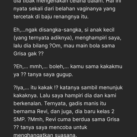
dia tidak mengenakan celana dalam. Hal ini
nyata sekali dari belahan vaginanya yang
tercetak di baju renangnya itu.
Eh,…ngak disangka-sangka, si anak kecil
(yang ternyata adiknya), menghampiri saya,
lalu dia bilang ?Om, mau main bola sama
Grisa gak ??
?Eh,… mmh,… boleh,… kamu sama kakakmu
ya ?? tanya saya gugup.
?Iya,… itu kakak !? katanya sambil menunjuk
kakaknya. Lalu saya hampiri dia dan kami
berkenalan. Ternyata, gadis manis itu
bernama Revi, dan juga, dia baru kelas 2
SMP. ?Mmh, Revi cuma berdua sama Grisa
?? tanya saya mencoba untuk
menghangatkan suasana.