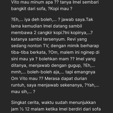
Vito mau minum apa ?? tanya Imel sembari
bangkit dari sofa, ?Kopi mau ?
?Eh,… iya deh boleh,… ? jawab saya.Tak
lama kemudian Imel datang sambil
membawa 2 cangkir kopi.?Ini kopinya,…?
katanya sambil tersenyum. Revi yang
sedang nonton TV, dengan mimik berharap
tiba-tiba berkata, ?Om, malem ini nginep di
sini mau ya ? bolehkan mam ?? Imel yang
ditanya, menjawab dengan gugup, ?Eh,…
mmh,… boleh-boleh aja,… tapi emangnya
Om Vito mau ?? Merasa dapat durian
runtuh, saya menjawab sekenanya, ?Yah,…
mau sih,… ?
Singkat cerita, waktu sudah menunjukkan
jam ½ 12 malam ketika Imel berdiri dari sofa