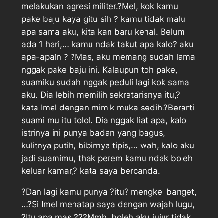
melakukan agresi militer.?Mel, kok kamu
pake baju kaya gitu sih ? kamu tidak malu
apa sama aku, kita kan baru kenal. Belum
ada 1 hari,… kamu ndak takut apa kalo? aku
apa-apain ? ?Mas, aku memang sudah lama
nggak pake baju ini. Kalaupun toh pake,
suamiku sudah nggak peduli lagi kok sama
aku. Dia lebih memilih sekretarisnya itu,?
kata Imel dengan mimik muka sedih.?Berarti
suami mu itu tolol. Dia nggak liat apa, kalo
istrinya ini punya badan yang bagus,
kulitnya putih, bibirnya tipis,… wah, kalo aku
jadi suamimu, thak perem kamu ndak boleh
keluar kamar,? kata saya bercanda.
?Dan lagi kamu punya ?itu? mengkel banget,
…?Si Imel menatap saya dengan wajah lugu,
?Itu apa mas ???Mmh, boleh aku jujur tidak