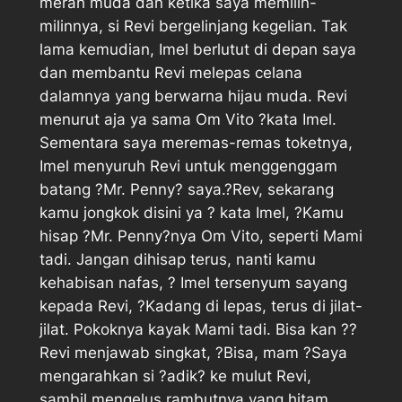
merah muda dan ketika saya memilin-
milinnya, si Revi bergelinjang kegelian. Tak
lama kemudian, Imel berlutut di depan saya
dan membantu Revi melepas celana
dalamnya yang berwarna hijau muda. Revi
menurut aja ya sama Om Vito ?kata Imel.
Sementara saya meremas-remas toketnya,
Imel menyuruh Revi untuk menggenggam
batang ?Mr. Penny? saya.?Rev, sekarang
kamu jongkok disini ya ? kata Imel, ?Kamu
hisap ?Mr. Penny?nya Om Vito, seperti Mami
tadi. Jangan dihisap terus, nanti kamu
kehabisan nafas, ? Imel tersenyum sayang
kepada Revi, ?Kadang di lepas, terus di jilat-
jilat. Pokoknya kayak Mami tadi. Bisa kan ??
Revi menjawab singkat, ?Bisa, mam ?Saya
mengarahkan si ?adik? ke mulut Revi,
sambil mengelus rambutnya yang hitam