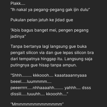
Plakk….
“Ih nakal ya pegang-pegang gak ijin dulu”
Pukulan pelan jatuh ke jidad gue
“Abis bagus banget mei, pengen pegang
jadinya”
Tanpa bertanya lagi langsung gue buka
pengait silicon via dan gue lepas silicon bra
dari tempatnya hinggap itu. Langsung saja
putingnya gue hisap tanpa ampun.
“Shhh……… kkkoooh…. kaaataaannyaaa
beeel…..luummmm….
peeerrrrr…..nhhaaaahh…….. yahhh…. dsss
dissiii…..tuuuhh…. kkooohh….”
“Mmmmmmmmmmmmmm”