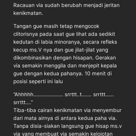
Racauan via sudah berubah menjadi jeritan
kenikmatan.
Tangan gue masih tetap mengocok
clitorisnya pada saat gue lihat ada sedikit
kedutan di labia minoranya, secara refleks
kecup ms.V nya dan gue jilat-jilat yang
dikombinasikan dengan hisapan. Gerakan
via semakin menggila dan menjepit kepala
gue dengan kedua pahanya. 10 menit di
posisi seperti ini lalu
“Ahhhhh………………… srrttt..t……. srrttt……
srrttt….”
Tiba-tiba cairan kenikmatan via menyembur
dari mata airnya di antara kedua paha via.
Tanpa disia-siakan langsung gue hisap ms.v
via yang membuat via semakin kelojotan