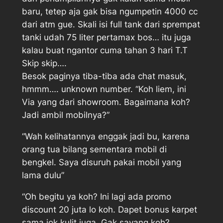
baru, tetep aja gak bisa ngumpetin 4000 cc
dari atm gue. Skali isi full tank dari sprempat
tanki udah 75 liter pertamax bos… itu juga
kalau buat ngantor cuma tahan 3 hari T.T
Skip skip….
Besok paginya tiba-tiba ada chat masuk,
hmmm…. unknown number. “Koh liem, ini
Via yang dari showroom. Bagaimana koh?
Jadi ambil mobilnya?”
“Wah kelihatannya enggak jadi bu, karena
orang tua bilang sementara mobil di
bengkel. Saya disuruh pakai mobil yang
lama dulu”
“Oh begitu ya koh? Ini lagi ada promo
discount 20 juta lo koh. Dapet bonus karpet
sama jok kulit juga. Gak sayang koh?