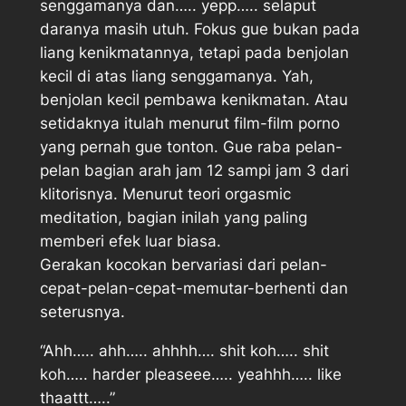
senggamanya dan….. yepp….. selaput
daranya masih utuh. Fokus gue bukan pada
liang kenikmatannya, tetapi pada benjolan
kecil di atas liang senggamanya. Yah,
benjolan kecil pembawa kenikmatan. Atau
setidaknya itulah menurut film-film porno
yang pernah gue tonton. Gue raba pelan-
pelan bagian arah jam 12 sampi jam 3 dari
klitorisnya. Menurut teori orgasmic
meditation, bagian inilah yang paling
memberi efek luar biasa.
Gerakan kocokan bervariasi dari pelan-
cepat-pelan-cepat-memutar-berhenti dan
seterusnya.
“Ahh….. ahh….. ahhhh…. shit koh….. shit
koh….. harder pleaseee….. yeahhh….. like
thaattt…..”