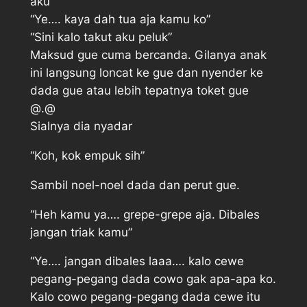
aku”
“Ye…. kaya dah tua aja kamu ko”
“Sini kalo takut aku peluk”
Maksud gue cuma bercanda. Gilanya anak
ini langsung loncat ke gue dan nyender ke
dada gue atau lebih tepatnya toket gue
@.@
Sialnya dia nyadar
“Koh, kok empuk sih”
Sambil noel-noel dada dan perut gue.
“Heh kamu ya…. grepe-grepe aja. Dibales
jangan triak kamu”
“Ye…. jangan dibales laaa…. kalo cewe
pegang-pegang dada cowo gak apa-apa ko.
Kalo cowo pegang-pegang dada cewe itu