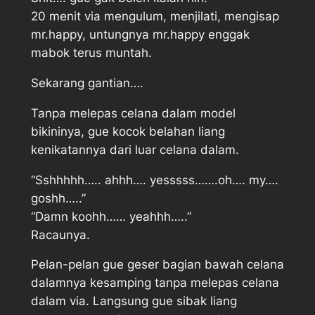
20 menit via mengulum, menjilati, mengisap
mr.happy, untungnya mr.happy enggak
mabok terus muntah.
Sekarang gantian….
Tanpa melepas celana dalam model
bikininya, gue kocok belahan liang
kenikatannya dari luar celana dalam.
“Sshhhhh….. ahhh…. yesssss…….oh…. my….
goshh…..”
“Damn koohh…… yeahhh…..”
Racaunya.
Pelan-pelan gue geser bagian bawah celana
dalamnya kesamping tanpa melepas celana
dalam via. Langsung gue sibak liang