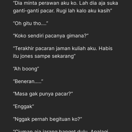
“Dia minta perawan aku ko. Lah dia aja suka
ganti-ganti pacar. Rugi lah kalo aku kasih”
“Oh gitu tho….”
“Koko sendiri pacanya gimana?”
“Terakhir pacaran jaman kuliah aku. Habis
itu jones sampe sekarang”
“Ah boong”
“Beneran…..”
“Masa gak punya pacar?”
“Enggak”
“Nggak pernah begituan ko?”
“Ciuman aja jarang banget dulu. Apalagi