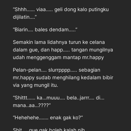
“Shhh…… viaa….. geli dong kalo putingku
dijilatin….”
“Biarin…. bales dendam…..”
Semakin lama lidahnya turun ke celana
dalam gue, dan happ….. tangan mungilnya
udah menggenggam mantap mr.happy
Pelan-pelan…. slurrpppp….. sebagian
mr.happy sudab menghilang kedalam bibir
via yang mungil itu.
“Shittt…… ka…muuu…. bela..jarrr…. di…
mana..aa…????”
“Hehehehe……. enak gak ko?”
Shit…. gue gak boleh kalah nih.