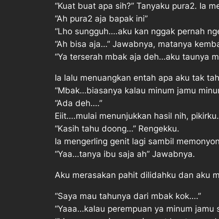
“Kuat buat apa sih?” Tanyaku pura2. Ia me
“Ah pura2 aja bapak ini”
“Lho sungguh….aku kan nggak pernah ng
“Ah bisa aja…” Jawabnya, matanya kembali
“Ya terserah mbak aja deh…aku taunya m
Ia lalu menuangkan entah apa aku tak ta
“Mbak…biasanya kalau minum jamu minumn
“Ada deh….”
Eiit….mulai menunjukkan hasil nih, pikirk
“Kasih tahu doong…” Rengekku.
Ia mengerling genit lagi sambil memonyo
“Yaa…tanya ibu saja ah” Jawabnya.
Aku merasakan pahit dilidahku dan aku
“Saya mau tahunya dari mbak kok….”
“Yaaa…kalau perempuan ya minum jamu 