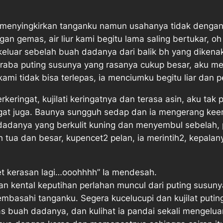
menyingkirkan tanganku namun usahanya tidak dengan
gemas, air liur kami begitu lama saling bertukar, oh
ik keluar sebelah buah dadanya dari balik bh yang dik
kuraba puting susunya yang rasanya cukup besar, aku 
mi tidak bisa terlepas, ia menciumku begitu liar dan p
ringat, kujilati keringatnya dan terasa asin, aku tak 
ngat juga. Baunya sungguh sedap dan ia mengerang kee
 dadanya yang berkulit kuning dan menyembul sebela
 tua dan besar, kupencet2 pelan, ia merintih2, kepala
 kerasan lagi…ooohhhh” Ia mendesah.
ran kental keputihan perlahan muncul dari puting susuny
mbasahi tanganku. Segera kucelucupi dan kujilat puti
buah dadanya, dan kulihat ia pandai sekali mengelua