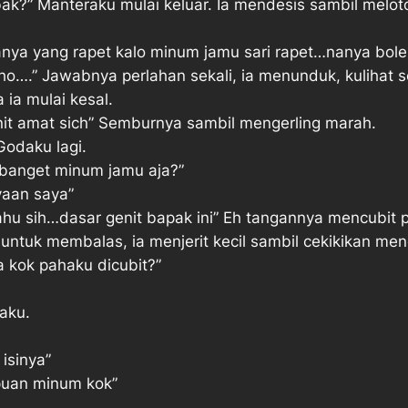
k?” Manteraku mulai keluar. Ia mendesis sambil meloto
nya yang rapet kalo minum jamu sari rapet…nanya bole
lho….” Jawabnya perlahan sekali, ia menunduk, kulihat s
ia mulai kesal.
it amat sich” Semburnya sambil mengerling marah.
Godaku lagi.
banget minum jamu aja?”
yaan saya”
hu sih…dasar genit bapak ini” Eh tangannya mencubit 
untuk membalas, ia menjerit kecil sambil cekikikan men
 kok pahaku dicubit?”
aku.
isinya”
puan minum kok”