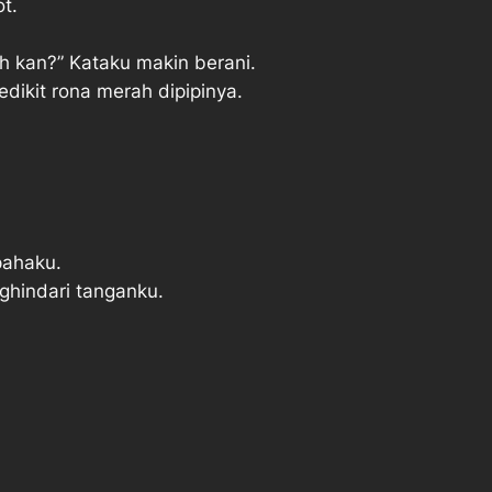
t.
h kan?” Kataku makin berani.
edikit rona merah dipipinya.
pahaku.
ghindari tanganku.