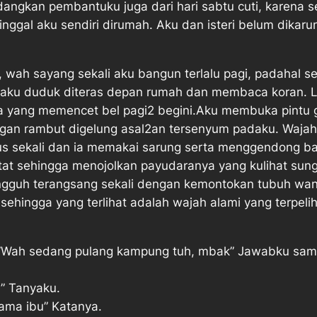
ngkan pembantuku juga dari hari sabtu cuti, karena se
inggal aku sendiri dirumah. Aku dan isteri belum dika
0, wah sayang sekali aku bangun terlalu pagi, padahal
ya aku duduk diteras depan rumah dan membaca koran. 
pa yang memencet bel pagi2 begini.Aku membuka pintu 
ngan rambut digelung asal2an tersenyum padaku. Wajah 
lus sekali dan ia memakai sarung serta menggendong b
at sehingga menojolkan payudaranya yang kulihat su
guh terangsang sekali dengan kemontokan tubuh wanita 
sehingga yang terlihat adalah wajah alami yang terpelih
”Wah sedang pulang kampung tuh, mbak” Jawabku samb
” Tanyaku.
sama ibu” Katanya.