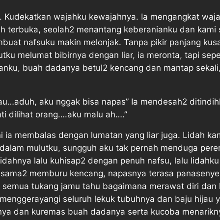
a. Kudekatkan wajahku kewajahnya. Ia mengangkat w
gah terbuka, seolah2 menantang keberanianku dan kami
buat nafsuku makin melonjak. Tanpa pikir panjang kus
lutku melumat bibirnya dengan liar, ia meronta, tapi se
nku, buah dadanya betul2 kencang dan mantap sekali,
u…aduh, aku nggak bisa napas” Ia mendesah2 ditindih
i dilihat orang….aku malu ah….”
ni ia membalas dengan lumatan yang liar juga. Lidah ka
 didalam mulutku, sungguh aku tak pernah menduga per
lidahnya lalu kuhisap2 dengan penuh nafsu, lalu lidahk
i sama2 memburu kencang, napasnya terasa panasenye
semua tukang jamu tahu bagaimana merawat diri dan 
menggerayangi seluruh lekuk tubuhnya dan baju hijau 
ya dan kuremas buah dadanya serta kucoba menariknya