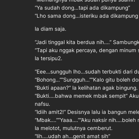
“Ya sudah dong…tapi ada dikampung”
“Lho sama dong…isteriku ada dikampung 
Ia diam saja.
“Jadi tinggal kita berdua nih….” Sambung
“Tapi aku nggak percaya, dengan minum s
Ia tersipu2.
“Eee…sungguh lho…sudah terbukti dari d
“Bohong…””Sungguh…””Kalo gitu boleh don
“Bukti apaan?” Ia kelihatan agak bingung.
“Bukti….bahwa memek mbak sempit” Aku n
nafsu.
“Idiih amit2!” Desisnya lalu ia bangun me
“Mbak….””Yaaa….””Aku naksir nih….boleh n
Ia melotot, mulutnya cemberut.
“Iih….udah ah…genit amat sih”