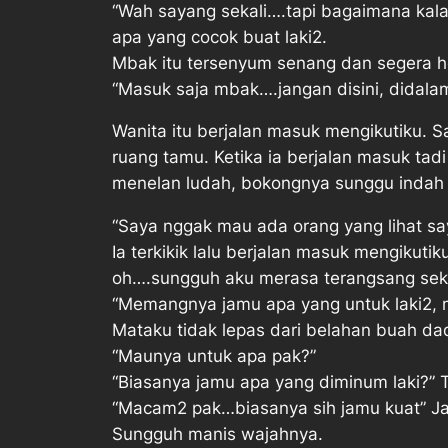
“Wah sayang sekali….tapi bagaimana kal
apa yang cocok buat laki2.
Mbak itu tersenyum senang dan segera 
“Masuk saja mbak….jangan disini, didala
Wanita itu berjalan masuk mengikutiku. 
ruang tamu. Ketika ia berjalan masuk ta
menelan ludah, bokongnya sunggu indah 
“Saya nggak mau ada orang yang lihat sa
Ia terkikik lalu berjalan masuk mengikut
oh….sungguh aku merasa terangsang seka
“Memangnya jamu apa yang untuk laki2, 
Mataku tidak lepas dari belahan buah d
“Maunya untuk apa pak?”
“Biasanya jamu apa yang diminum laki?” T
“Macam2 pak…biasanya sih jamu kuat” Jaw
Sungguh manis wajahnya.