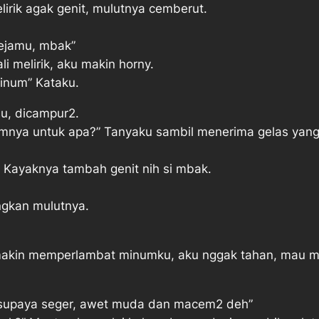
lirik agak genit, mulutnya cemberut.
ejamu, mbak”
 melirik, aku makin horny.
inum” Kataku.
hu, dicampur2.
ya untuk apa?” Tanyaku sambil menerima gelas yang t
u. Kayaknya tambah genit nih si mbak.
ngkan mulutnya.
 makin memperlambat minumku, aku nggak tahan, mau m
supaya seger, awet muda dan macem2 deh”