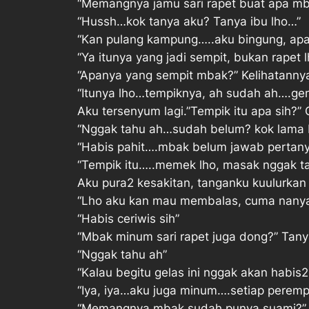
“Memangnya jamu sari rapet buat apa mba
“Hussh…kok tanya aku? Tanya ibu lho…”
“Kan pulang kampung…..aku bingung, apa
“Ya itunya yang jadi sempit, bukan rapet 
“Apanya yang sempit mbak?” Kelihatannya 
“Itunya lho…tempiknya, ah sudah ah….gen
Aku tersenyum lagi.”Tempik itu apa sih?” 
“Nggak tahu ah…sudah belum? kok lama 
“Habis pahit….mbak belum jawab pertan
“Tempik itu…..memek lho, masak nggak ta
Aku pura2 kesakitan, tanganku kuulurkan 
“Lho aku kan mau membalas, cuma nanya
“Habis ceriwis sih”
“Mbak minum sari rapet juga dong?” Tany
“Nggak tahu ah”
“Kalau begitu gelas ini nggak akan habis2 
“Iya, iya…aku juga minum….setiap perem
“Memangnya mbak sudah punya suami?”