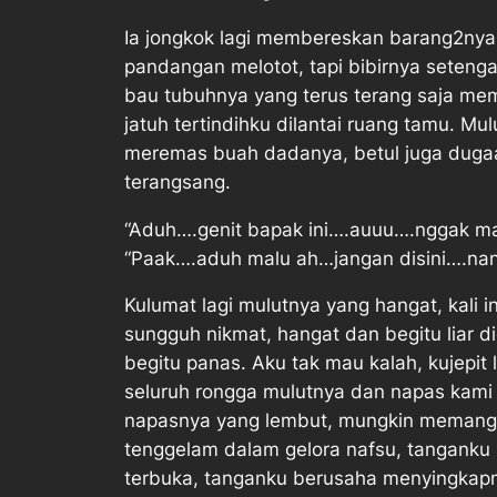
Ia jongkok lagi membereskan barang2ny
pandangan melotot, tapi bibirnya seten
bau tubuhnya yang terus terang saja mem
jatuh tertindihku dilantai ruang tamu. Mu
meremas buah dadanya, betul juga dugaa
terangsang.
“Aduh….genit bapak ini….auuu….nggak ma
“Paak….aduh malu ah…jangan disini….nant
Kulumat lagi mulutnya yang hangat, kali i
sungguh nikmat, hangat dan begitu liar
begitu panas. Aku tak mau kalah, kujepit 
seluruh rongga mulutnya dan napas kam
napasnya yang lembut, mungkin memang 
tenggelam dalam gelora nafsu, tanganku 
terbuka, tanganku berusaha menyingkapn