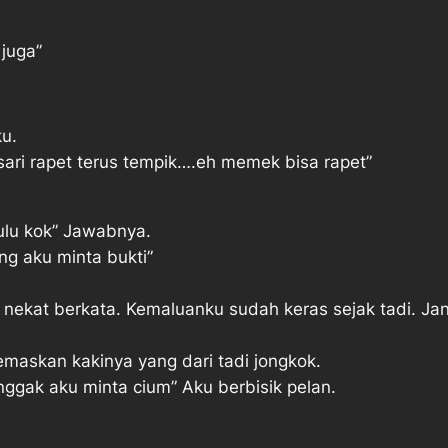
juga”
ku.
ari rapet terus tempik….eh memek bisa rapet”
ulu kok” Jawabnya.
g aku minta bukti”
ekat berkata. Kemaluanku sudah keras sejak tadi. Ja
lemaskan kakinya yang dari tadi jongkok.
ggak aku minta cium” Aku berbisik pelan.