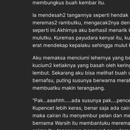
membungkus buah kembar itu.
Ia mendesah2 tangannya seperti hendak 
meremas2 rambutku, mengacak2nya dengan 
seperti ini.Akhirnya aku berhasil menar
mulutku. Kuremas payudara kenyal itu, 
erat mendekap kepalaku sehingga mulut ka
Aku memaksa menciumi lehernya yang berke
kucium2 ketiaknya yang basah oleh keri
lembut. Sekarang aku bisa melihat buah
bernafsu, puting susunya berwarna merah
membuatku makin terangsang.
“Pak…aaahhh…..ada susunya pak….pencet
Kupencet lebih keras, benar saja ada cai
maka cairan itu menyembur pelan dan me
bernama Warsih itu membantuku meremas 